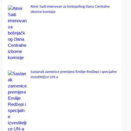
Almir Saiti imenovan za bošnjačkog člana Centralne
izborne komisije
Sastanak zamenice premijera Emilije Redžepi i specijalne
izvestiteljice UN-a