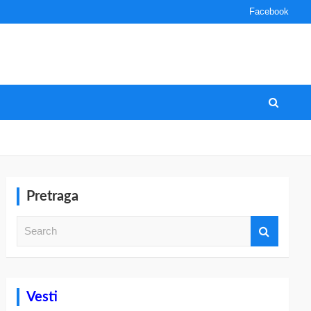
Facebook
Pretraga
S
e
a
r
c
h
Vesti