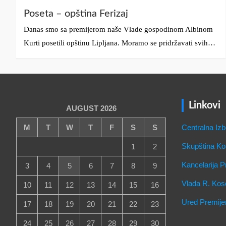
Poseta – opština Ferizaj
Danas smo sa premijerom naše Vlade gospodinom Albinom
Kurti posetili opštinu Lipljana. Moramo se pridržavati svih…
Linkovi
AUGUST 2026
M
T
W
T
F
S
S
Centralna Izb
Skupština K
1
2
Kancelarija 
3
4
5
6
7
8
9
Vlada R. Kos
10
11
12
13
14
15
16
Ured Premije
17
18
19
20
21
22
23
24
25
26
27
28
29
30