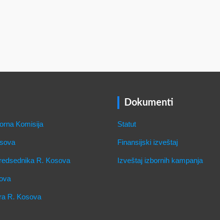
Dokumenti
orna Komisija
Statut
osova
Finansijski izveštaj
Predsednika R. Kosova
Izveštaj izbornih kampanja
ova
ra R. Kosova