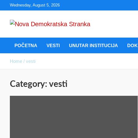
Wednesday, August 5, 2026
Nova Demokratska
POČETNA
VESTI
UNUTAR INSTITUCIJA
DOK
Stranka
Home
vesti
Category:
vesti