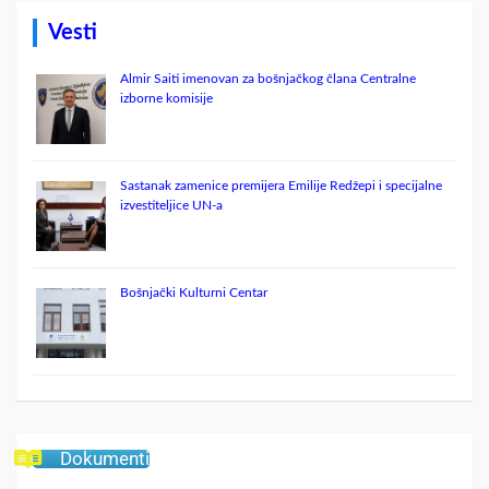
c
h
Vesti
Almir Saiti imenovan za bošnjačkog člana Centralne
izborne komisije
Sastanak zamenice premijera Emilije Redžepi i specijalne
izvestiteljice UN-a
Bošnjački Kulturni Centar
Dokumenti