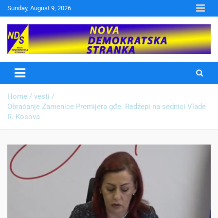
Sunday, August 9, 2026
Nova Demokratska Stranka
Home
vesti
Obraćanje Zamenice Premijera gđe. Redžepi na sednici Vlade
R. Kosova