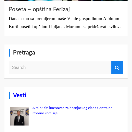
Poseta – opština Ferizaj
Danas smo sa premijerom naše Vlade gospodinom Albinom
Kurti posetili opštinu Lipljana. Moramo se pridržavati svih…
Pretraga
S
e
a
r
c
h
Vesti
Almir Saiti imenovan za bošnjačkog člana Centralne
izborne komisije