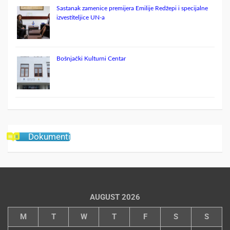
Sastanak zamenice premijera Emilije Redžepi i specijalne
izvestiteljice UN-a
Bošnjački Kulturni Centar
Dokumenti
AUGUST 2026
M
T
W
T
F
S
S