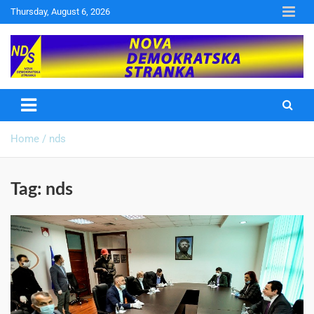
Thursday, August 6, 2026
Nova Demokratska Stranka
Home
nds
Tag:
nds