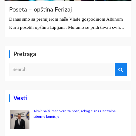
Poseta – opština Ferizaj
Danas smo sa premijerom naše Vlade gospodinom Albinom
Kurti posetili opštinu Lipljana. Moramo se pridržavati svih…
Pretraga
S
e
a
r
c
h
Vesti
Almir Saiti imenovan za bošnjačkog člana Centralne
izborne komisije