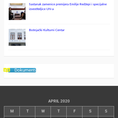
Sastanak zamenice premijera Emilije Redžepi i specijalne
izvestiteljice UN-a
Bošnjački Kulturni Centar
Dokumenti
APRIL 2020
M
T
W
T
F
S
S